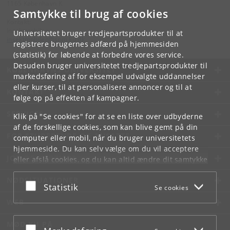
1165 København K
Samtykke til brug af cookies
Kontakt:
Insektmobilen
Universitetet bruger tredjepartsprodukter til at
insektmobilen
@
snm
.
ku
.
dk
registrere brugernes adfærd på hjemmesiden
(statistik) for løbende at forbedre vores service.
Desuden bruger universitetet tredjepartsprodukter til
KØBENHAVNS UNIVERSITET
markedsføring af for eksempel udvalgte uddannelser
eller kurser, til at personalisere annoncer og til at
KONTAKT
følge op på effekten af kampagner.
SERVICES
Klik på "Se cookies" for at se en liste over udbyderne
af de forskellige cookies, som kan blive gemt på din
FOR STUDERENDE OG ANSATTE
computer eller mobil, når du bruger universitetets
hjemmeside. Du kan selv vælge om du vil acceptere
JOB OG KARRIERE
eller afslå cookies, og du kan altid ændre dit samtykke
under
Cookie- og privatlivspolitik
som du finder i
NØDSITUATIONER
bunden af hver side.
Acceptér eller afslå
Statistik
Se cookies
Googles privatlivspolitik
WEB
MØD KU PÅ
Acceptér eller afslå